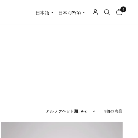
0
国/地域を更新
国/地域を更新
並べ替え
3個の商品