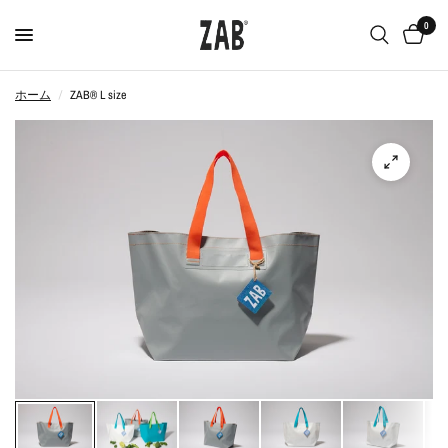
0
ホーム
/
ZAB®︎ L size